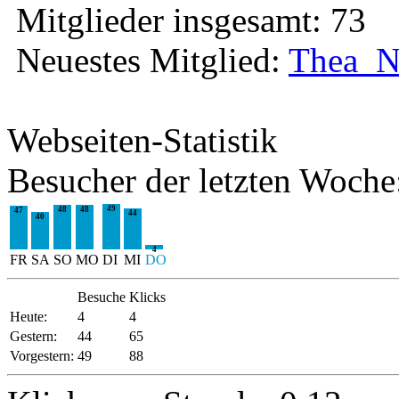
Mitglieder insgesamt: 73
Neuestes Mitglied:
Thea_
Webseiten-Statistik
Besucher der letzten Woche
49
48
48
47
44
40
4
FR
SA
SO
MO
DI
MI
DO
Besuche
Klicks
Heute:
4
4
Gestern:
44
65
Vorgestern:
49
88